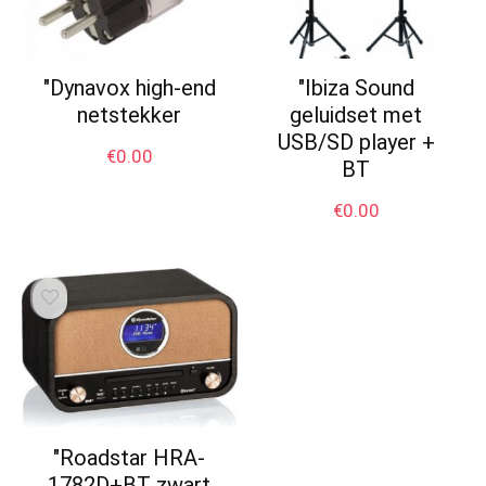
"Dynavox high-end
"Ibiza Sound
netstekker
geluidset met
USB/SD player +
€
0.00
BT
€
0.00
"Roadstar HRA-
1782D+BT zwart