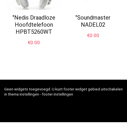
"Nedis Draadloze
"Soundmaster
Hoofdtelefoon
NADEL02
HPBT5260WT
€
0.00
€
0.00
Geen widgets toegevoegd. U kunt footer widget gebied uitschakelen
in thema instellingen - footer instellingen