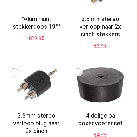
"Aluminium
3.5mm stereo
stekkerdoos 19"""
verloop naar 2x
cinch stekkers
€
29.95
€
3.95
3.5mm stereo
4 delige pa
verloop plug naar
boxenvoetenset
2x cinch
€
4.99