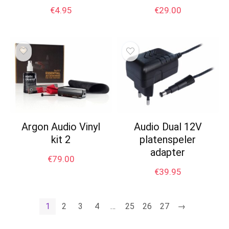
€
4.95
€
29.00
Argon Audio Vinyl
Audio Dual 12V
kit 2
platenspeler
adapter
€
79.00
€
39.95
1
2
3
4
…
25
26
27
→