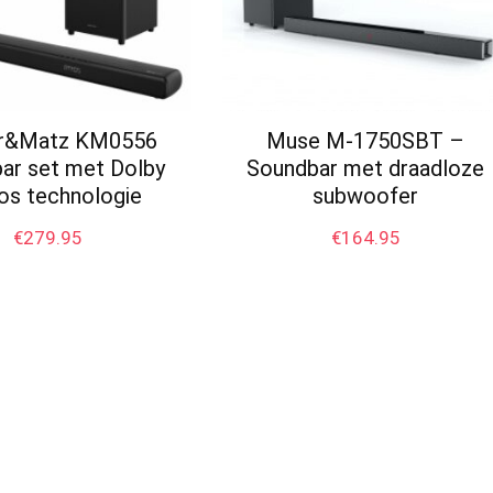
r&Matz KM0556
Muse M-1750SBT –
ar set met Dolby
Soundbar met draadloze
s technologie
subwoofer
€
279.95
€
164.95