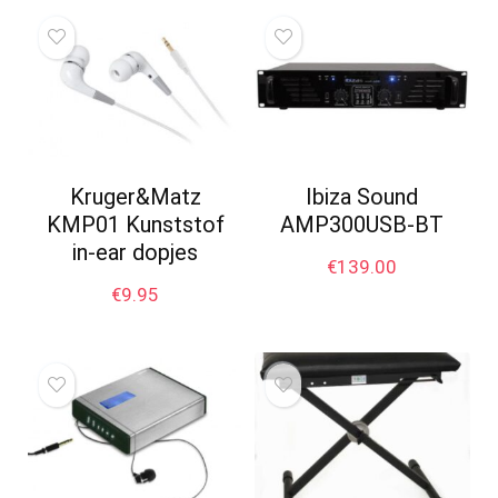
Kruger&Matz
Ibiza Sound
KMP01 Kunststof
AMP300USB-BT
in-ear dopjes
€
139.00
€
9.95