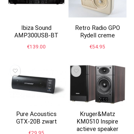
Ibiza Sound
Retro Radio GPO
AMP300USB-BT
Rydell creme
€
139.00
€
54.95
Pure Acoustics
Kruger&Matz
GTX-20B zwart
KM0510 Inspire
actieve speaker
€
29.95