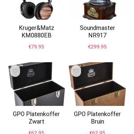
Kruger&Matz
Soundmaster
KM0880EB
NR917
€
79.95
€
299.95
GPO Platenkoffer
GPO Platenkoffer
Zwart
Bruin
€
62.95
€
62.95