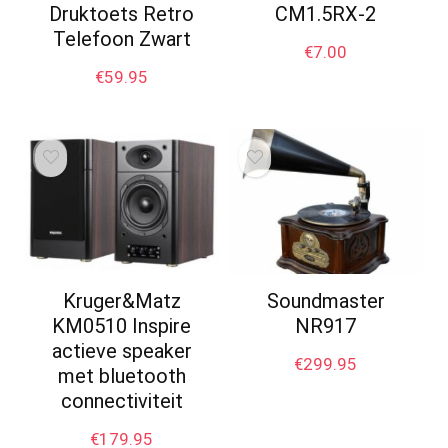
Druktoets Retro
CM1.5RX-2
Telefoon Zwart
€
7.00
€
59.95
Kruger&Matz
Soundmaster
KM0510 Inspire
NR917
actieve speaker
€
299.95
met bluetooth
connectiviteit
€
179.95