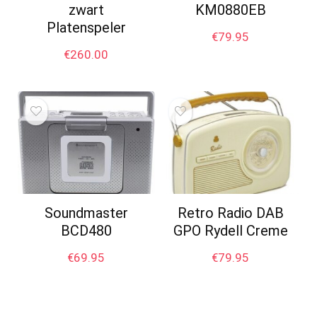
zwart
KM0880EB
Platenspeler
€
79.95
€
260.00
Soundmaster
Retro Radio DAB
BCD480
GPO Rydell Creme
€
69.95
€
79.95