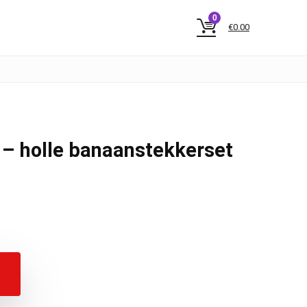
0
€
0.00
– holle banaanstekkerset