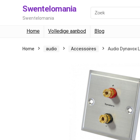
Swentelomania
Swentelomania
Home
Volledige aanbod
Blog
Home
audio
Accessoires
Audio Dynavox L