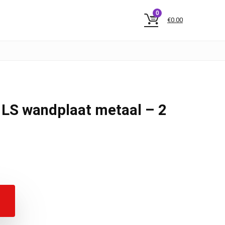
0
€
0.00
 LS wandplaat metaal – 2