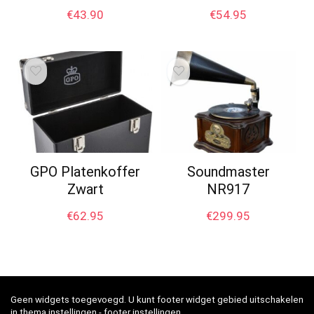
€
43.90
€
54.95
GPO Platenkoffer
Soundmaster
Zwart
NR917
€
62.95
€
299.95
Geen widgets toegevoegd. U kunt footer widget gebied uitschakelen
in thema instellingen - footer instellingen