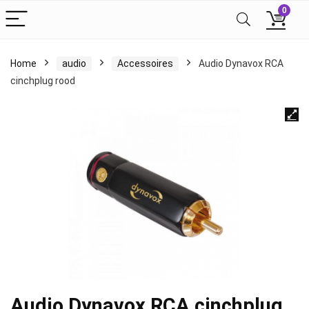
0
Home
audio
Accessoires
Audio Dynavox RCA
cinchplug rood
Audio Dynavox RCA cinchplug