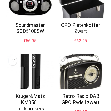
Soundmaster
GPO Platenkoffer
SCD5100SW
Zwart
€
56.95
€
62.95
Kruger&Matz
Retro Radio DAB
KM0501
GPO Rydell zwart
Luidsprekers