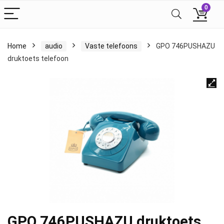
0
Home
audio
Vaste telefoons
GPO 746PUSHAZU
druktoets telefoon
GPO 746PUSHAZU druktoets