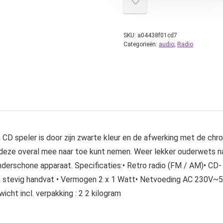
SKU:
a04438f01cd7
Categorieën:
audio
,
Radio
D speler is door zijn zwarte kleur en de afwerking met de chro
 deze overal mee naar toe kunt nemen. Weer lekker ouderwets n
nderschone apparaat. Specificaties:• Retro radio (FM / AM)• CD-
 stevig handvat • Vermogen 2 x 1 Watt• Netvoeding AC 230V~50H
cht incl. verpakking : 2 2 kilogram