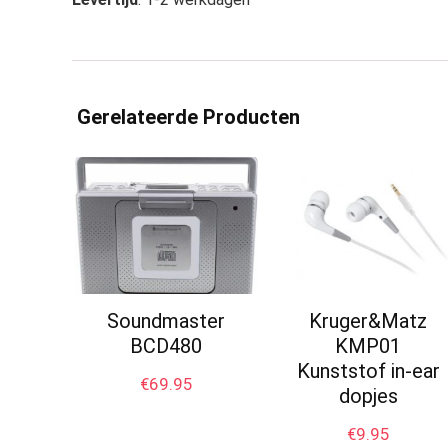
Gerelateerde Producten
Soundmaster
Kruger&Matz
BCD480
KMP01
Kunststof in-ear
€
69.95
dopjes
€
9.95