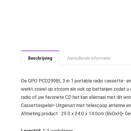
Beschrijving
Aanvullende informatie
De GPO PCD299BL 3 in 1 portable radio cassette- en C
werkt zowel op stroom als ook op batterijen zodat u
radio of uw favoriete CD het kan allemaal met dit wo
Cassettespeler• Uitgerust met telescoop antenne en
Afmeting product : 29 0 x 24 0 x 14 0cm (BxDxH)• Gewi
Levertijd
: 1-2 werkdagen