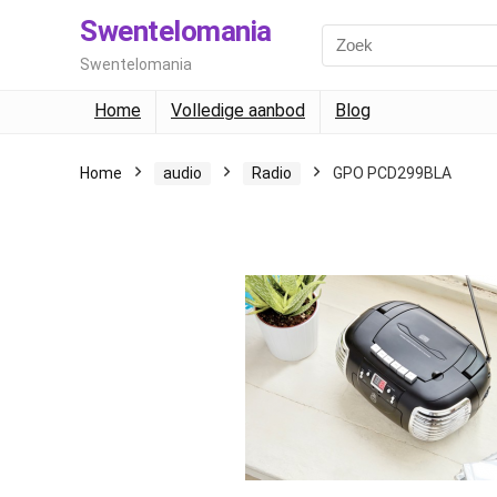
Swentelomania
Swentelomania
Home
Volledige aanbod
Blog
Home
audio
Radio
GPO PCD299BLA