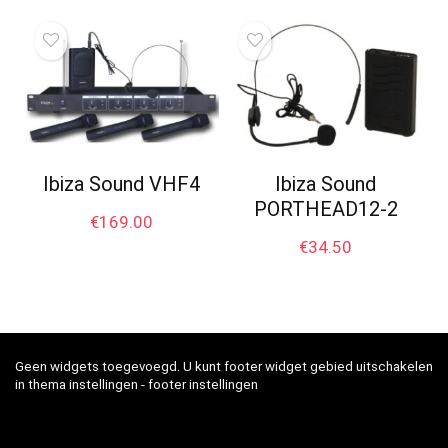
Ibiza Sound VHF4
Ibiza Sound
PORTHEAD12-2
€
169.00
€
34.50
Geen widgets toegevoegd. U kunt footer widget gebied uitschakelen
in thema instellingen - footer instellingen