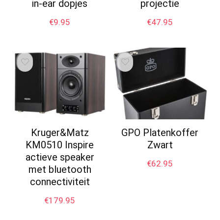
in-ear dopjes
projectie
€
9.95
€
47.95
Kruger&Matz
GPO Platenkoffer
KM0510 Inspire
Zwart
actieve speaker
€
62.95
met bluetooth
connectiviteit
€
179.95