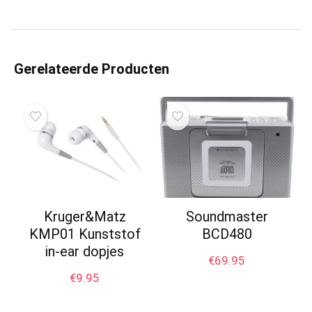
Gerelateerde Producten
Kruger&Matz
Soundmaster
KMP01 Kunststof
BCD480
in-ear dopjes
€
69.95
€
9.95