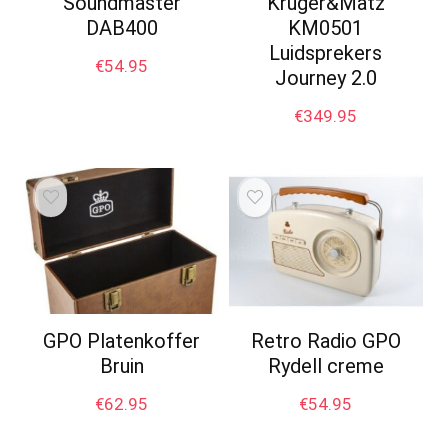
Soundmaster
Kruger&Matz
DAB400
KM0501
Luidsprekers
€
54.95
Journey 2.0
€
349.95
GPO Platenkoffer
Retro Radio GPO
Bruin
Rydell creme
€
62.95
€
54.95