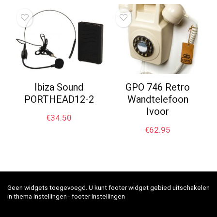
Ibiza Sound
GPO 746 Retro
PORTHEAD12-2
Wandtelefoon
Ivoor
€
34.50
€
62.95
Geen widgets toegevoegd. U kunt footer widget gebied uitschakelen
in thema instellingen - footer instellingen