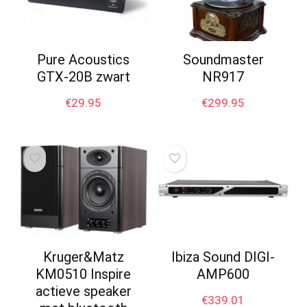
Pure Acoustics
Soundmaster
GTX-20B zwart
NR917
€
29.95
€
299.95
Kruger&Matz
Ibiza Sound DIGI-
KM0510 Inspire
AMP600
actieve speaker
€
339.01