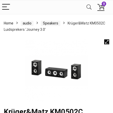
0
Home
audio
Speakers
Krüger&Matz KM0502C
Luidsprekers ‘Journey 3.0’
Krüger&Matz KM0502C