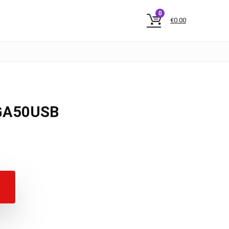
0
€
0.00
GA50USB