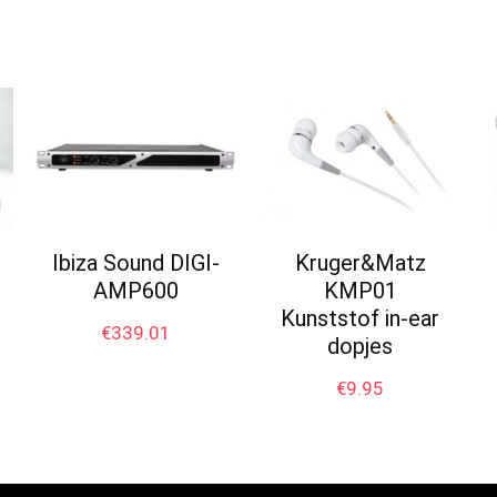
Ibiza Sound DIGI-
Kruger&Matz
AMP600
KMP01
Kunststof in-ear
€
339.01
dopjes
€
9.95