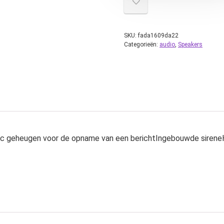
SKU:
fada1609da22
Categorieën:
audio
,
Speakers
c geheugen voor de opname van een berichtIngebouwde siren