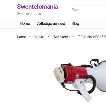
Swentelomania
Swentelomania
Home
Volledige aanbod
Blog
Home
audio
Speakers
LTC Audio MEGA5