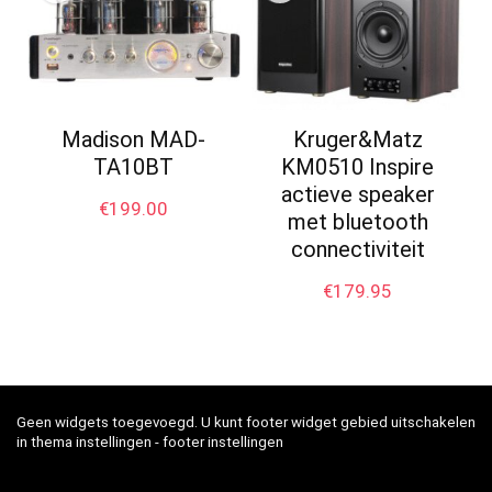
Madison MAD-
Kruger&Matz
TA10BT
KM0510 Inspire
actieve speaker
€
199.00
met bluetooth
connectiviteit
€
179.95
Geen widgets toegevoegd. U kunt footer widget gebied uitschakelen
in thema instellingen - footer instellingen