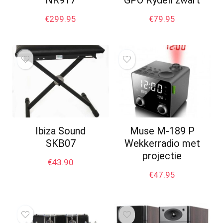
NR917
GPO Rydell zwart
€
299.95
€
79.95
Ibiza Sound
Muse M-189 P
SKB07
Wekkerradio met
projectie
€
43.90
€
47.95