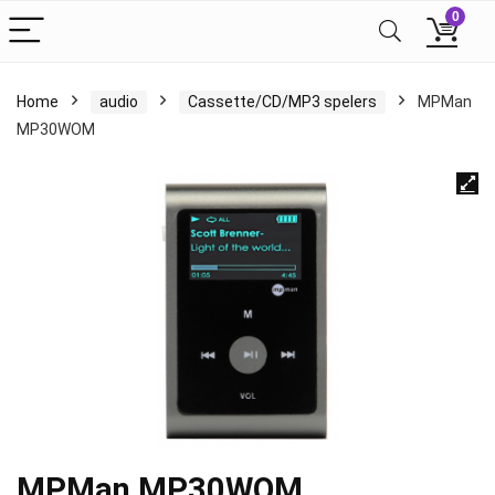
0
Home
audio
Cassette/CD/MP3 spelers
MPMan
MP30WOM
MPMan MP30WOM