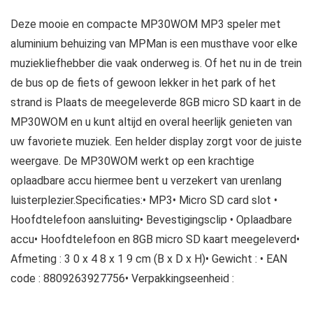
Deze mooie en compacte MP30WOM MP3 speler met
aluminium behuizing van MPMan is een musthave voor elke
muziekliefhebber die vaak onderweg is. Of het nu in de trein
de bus op de fiets of gewoon lekker in het park of het
strand is Plaats de meegeleverde 8GB micro SD kaart in de
MP30WOM en u kunt altijd en overal heerlijk genieten van
uw favoriete muziek. Een helder display zorgt voor de juiste
weergave. De MP30WOM werkt op een krachtige
oplaadbare accu hiermee bent u verzekert van urenlang
luisterplezier.Specificaties:• MP3• Micro SD card slot •
Hoofdtelefoon aansluiting• Bevestigingsclip • Oplaadbare
accu• Hoofdtelefoon en 8GB micro SD kaart meegeleverd•
Afmeting : 3 0 x 4 8 x 1 9 cm (B x D x H)• Gewicht : • EAN
code : 8809263927756• Verpakkingseenheid :