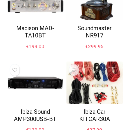
Madison MAD-
Soundmaster
TA10BT
NR917
€
199.00
€
299.95
Ibiza Sound
Ibiza Car
AMP300USB-BT
KITCAR30A
€
139.00
€
27.90