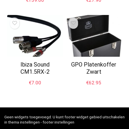
Ibiza Sound
GPO Platenkoffer
CM1.5RX-2
Zwart
€
7.00
€
62.95
Geen widgets toegevoegd. U kunt footer widget gebied uitschakelen
in thema instellingen - footer instellingen