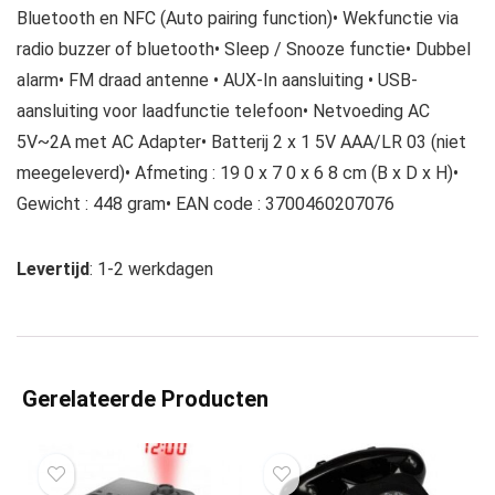
Bluetooth en NFC (Auto pairing function)• Wekfunctie via
radio buzzer of bluetooth• Sleep / Snooze functie• Dubbel
alarm• FM draad antenne • AUX-In aansluiting • USB-
aansluiting voor laadfunctie telefoon• Netvoeding AC
5V~2A met AC Adapter• Batterij 2 x 1 5V AAA/LR 03 (niet
meegeleverd)• Afmeting : 19 0 x 7 0 x 6 8 cm (B x D x H)•
Gewicht : 448 gram• EAN code : 3700460207076
Levertijd
: 1-2 werkdagen
Gerelateerde Producten