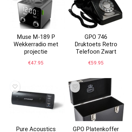
Muse M-189 P
GPO 746
Wekkerradio met
Druktoets Retro
projectie
Telefoon Zwart
€
47.95
€
59.95
Pure Acoustics
GPO Platenkoffer