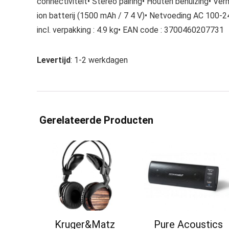
connectiviteit• Stereo pairing• Houten behuizing• V
ion batterij (1500 mAh / 7 4 V)• Netvoeding AC 100-
incl. verpakking : 4.9 kg• EAN code : 3700460207731
Levertijd
: 1-2 werkdagen
Gerelateerde Producten
Kruger&Matz
Pure Acoustics