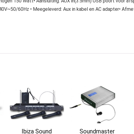
ermogen 150 Watt• Aansluiting: AUX in(3.5mm) USB poort voor a
240V~50/60Hz • Meegeleverd: Aux in kabel en AC adapter• Afmet
Ibiza Sound
Soundmaster