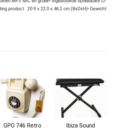
fspelen MP3 MIC en gitaar• Ingebouwde oplaadbare Li-
ing product : 20.9 x 22.0 x 46.2 cm (BxDxH)• Gewicht
GPO 746 Retro
Ibiza Sound