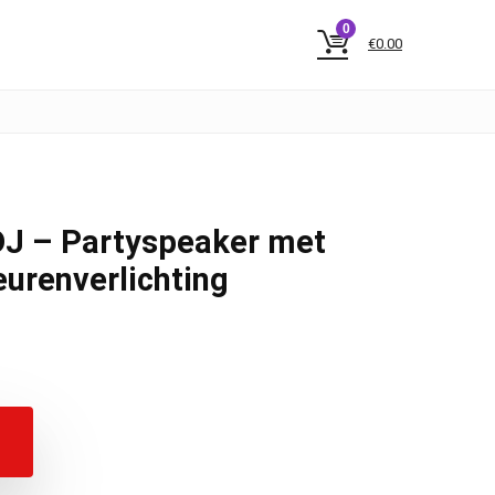
0
€
0.00
J – Partyspeaker met
urenverlichting