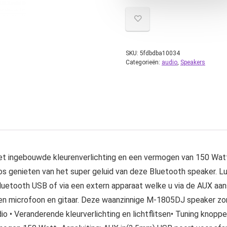
SKU:
5fdbdba10034
Categorieën:
audio
,
Speakers
ingebouwde kleurenverlichting en een vermogen van 150 Watt 
oos genieten van het super geluid van deze Bluetooth speaker. 
luetooth USB of via een extern apparaat welke u via de AUX aa
 een microfoon en gitaar. Deze waanzinnige M-1805DJ speaker zo
o • Veranderende kleurverlichting en lichtflitsen• Tuning knopp