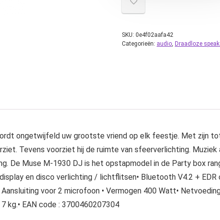
SKU:
0e4f02aafa42
Categorieën:
audio
,
Draadloze speak
 ongetwijfeld uw grootste vriend op elk feestje. Met zijn tot
rziet. Tevens voorziet hij de ruimte van sfeerverlichting. Muzie
iting. De Muse M-1930 DJ is het opstapmodel in de Party box r
play en disco verlichting / lichtflitsen• Bluetooth V4.2 + EDR 
ng• Aansluiting voor 2 microfoon • Vermogen 400 Watt• Netvoed
 9 7 kg.• EAN code : 3700460207304