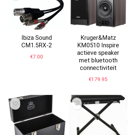
Ibiza Sound
Kruger&Matz
CM1.5RX-2
KM0510 Inspire
actieve speaker
€
7.00
met bluetooth
connectiviteit
€
179.95