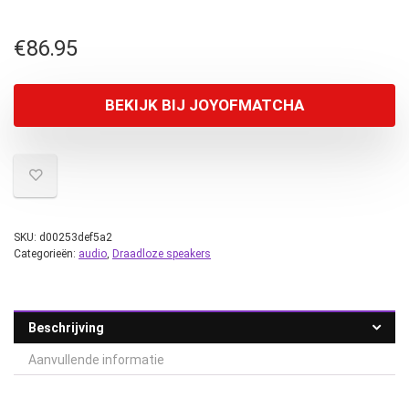
€
86.95
BEKIJK BIJ JOYOFMATCHA
SKU:
d00253def5a2
Categorieën:
audio
,
Draadloze speakers
Beschrijving
Aanvullende informatie