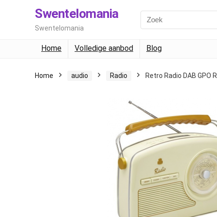
Swentelomania
Swentelomania
Home
Volledige aanbod
Blog
Home
audio
Radio
Retro Radio DAB GPO R