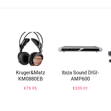
Kruger&Matz
Ibiza Sound DIGI-
KM0880EB
AMP600
€
79.95
€
339.01