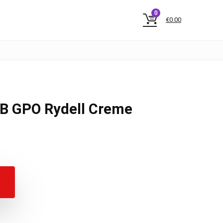
0
€
0.00
AB GPO Rydell Creme