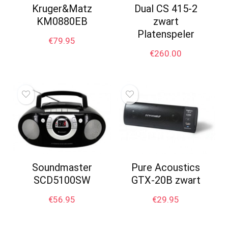
Kruger&Matz
Dual CS 415-2
KM0880EB
zwart
Platenspeler
€
79.95
€
260.00
Soundmaster
Pure Acoustics
SCD5100SW
GTX-20B zwart
€
56.95
€
29.95