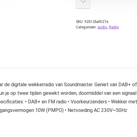
SKU:
92b12baf627e
Categorieën:
audio
,
Radio
 naar de digitale wekkerradio van Soundmaster. Geniet van DAB+ o
e kun je op twee tijden gewekt worden, doormiddel van een signaal
ecificaties: • DAB+ en FM radio • Voorkeurzenders • Wekker met
 Uitgangsvermogen 10W (PMPO) • Netvoeding AC 230V~50Hz