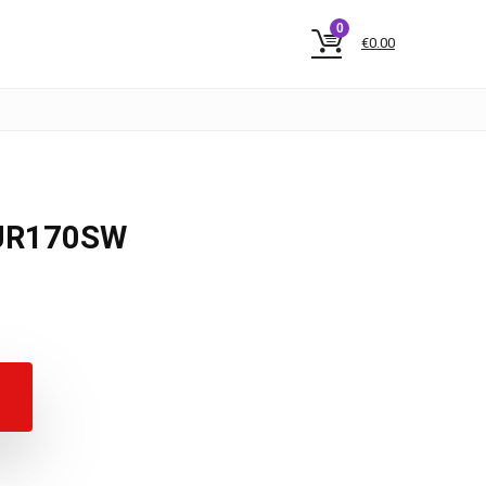
0
€
0.00
 UR170SW