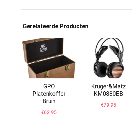
Gerelateerde Producten
GPO
Kruger&Matz
Platenkoffer
KM0880EB
Bruin
€
79.95
€
62.95