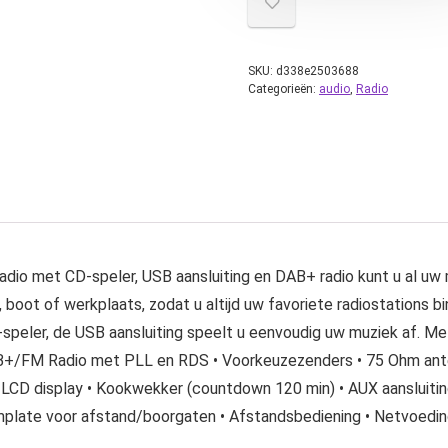
SKU:
d338e2503688
Categorieën:
audio
,
Radio
o met CD-speler, USB aansluiting en DAB+ radio kunt u al uw m
 boot of werkplaats, zodat u altijd uw favoriete radiostations b
-speler, de USB aansluiting speelt u eenvoudig uw muziek af.
B+/FM Radio met PLL en RDS • Voorkeuzezenders • 75 Ohm ante
LCD display • Kookwekker (countdown 120 min) • AUX aansluitin
emplate voor afstand/boorgaten • Afstandsbediening • Netvoe