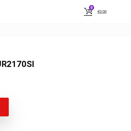
0
€
0.00
UR2170SI