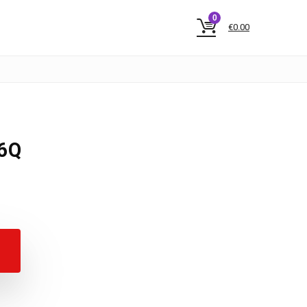
0
€
0.00
6Q