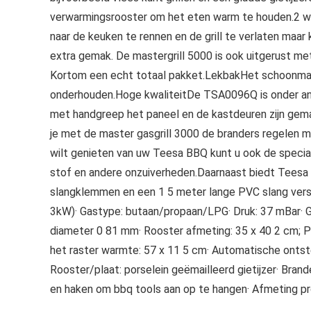
verwarmingsrooster om het eten warm te houden.2 we
naar de keuken te rennen en de grill te verlaten maar
extra gemak. De mastergrill 5000 is ook uitgerust me
Kortom een echt totaal pakket.LekbakHet schoonmaken 
onderhouden.Hoge kwaliteitDe TSA0096Q is onder an
met handgreep het paneel en de kastdeuren zijn gema
je met de master gasgrill 3000 de branders regelen 
wilt genieten van uw Teesa BBQ kunt u ook de spe
stof en andere onzuiverheden.Daarnaast biedt Teesa 
slangklemmen en een 1 5 meter lange PVC slang verst
3kW)· Gastype: butaan/propaan/LPG· Druk: 37 mBar· G
diameter 0 81 mm· Rooster afmeting: 35 x 40 2 cm; P
het raster warmte: 57 x 11 5 cm· Automatische ontste
Rooster/plaat: porselein geëmailleerd gietijzer· Bra
en haken om bbq tools aan op te hangen· Afmeting pr