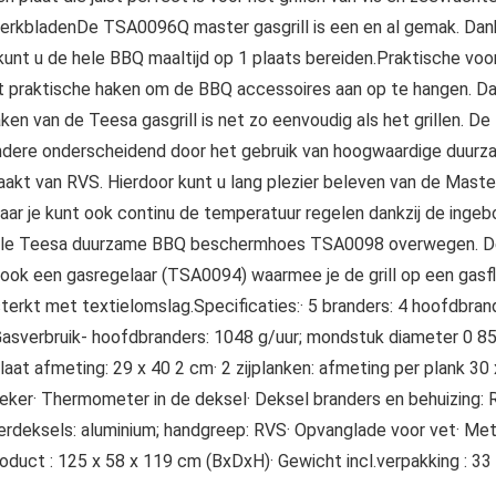
rkbladenDe TSA0096Q master gasgrill is een en al gemak. Dank
 kunt u de hele BBQ maaltijd op 1 plaats bereiden.Praktische vo
t praktische haken om de BBQ accessoires aan op te hangen. Daar
van de Teesa gasgrill is net zo eenvoudig als het grillen. De 
dere onderscheidend door het gebruik van hoogwaardige duurza
akt van RVS. Hierdoor kunt u lang plezier beleven van de Mast
maar je kunt ook continu de temperatuur regelen dankzij de ing
ciale Teesa duurzame BBQ beschermhoes TSA0098 overwegen. De
ook een gasregelaar (TSA0094) waarmee je de grill op een gasfl
erkt met textielomslag.Specificaties:· 5 branders: 4 hoofdbra
asverbruik- hoofdbranders: 1048 g/uur; mondstuk diameter 0 85
laat afmeting: 29 x 40 2 cm· 2 zijplanken: afmeting per plank 
ker· Thermometer in de deksel· Deksel branders en behuizing: R
nderdeksels: aluminium; handgreep: RVS· Opvanglade voor vet· Me
oduct : 125 x 58 x 119 cm (BxDxH)· Gewicht incl.verpakking : 