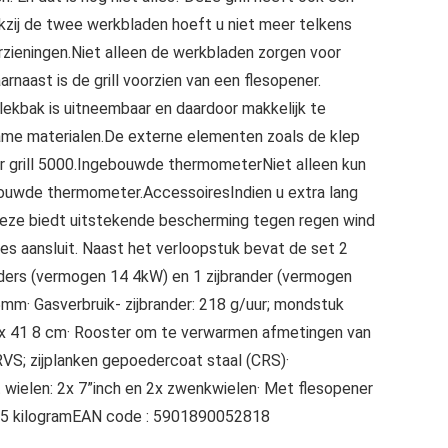
zij de twee werkbladen hoeft u niet meer telkens
orzieningen.Niet alleen de werkbladen zorgen voor
naast is de grill voorzien van een flesopener.
lekbak is uitneembaar en daardoor makkelijk te
me materialen.De externe elementen zoals de klep
er grill 5000.Ingebouwde thermometerNiet alleen kun
ebouwde thermometer.AccessoiresIndien u extra lang
ze biedt uitstekende bescherming tegen regen wind
es aansluit. Naast het verloopstuk bevat de set 2
nders (vermogen 14 4kW) en 1 zijbrander (vermogen
mm· Gasverbruik- zijbrander: 218 g/uur; mondstuk
30 x 41 8 cm· Rooster om te verwarmen afmetingen van
VS; zijplanken gepoedercoat staal (CRS)·
t wielen: 2x 7”inch en 2x zwenkwielen· Met flesopener
33 5 kilogramEAN code : 5901890052818