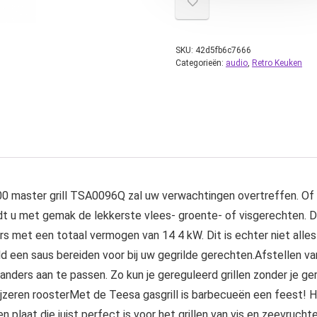
SKU:
42d5fb6c7666
Categorieën:
audio
,
Retro Keuken
 master grill TSA0096Q zal uw verwachtingen overtreffen. Of u
t u met gemak de lekkerste vlees- groente- of visgerechten. De
rs met een totaal vermogen van 14 4 kW. Dit is echter niet alles
eld een saus bereiden voor bij uw gegrilde gerechten.Afstellen v
ders aan te passen. Zo kun je gereguleerd grillen zonder je ger
jzeren roosterMet de Teesa gasgrill is barbecueën een feest! H
n plaat die juist perfect is voor het grillen van vis en zeevruchte