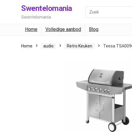
Swentelomania
Swentelomania
Home
Volledige aanbod
Blog
Home
audio
Retro Keuken
Teesa TSA009