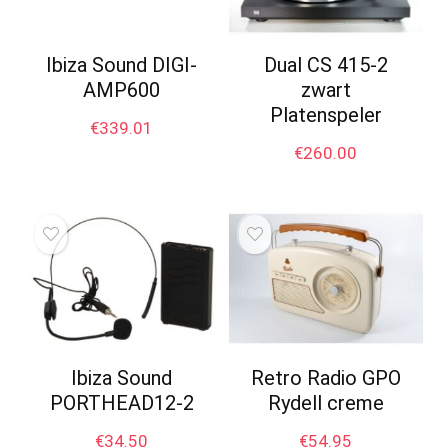
Ibiza Sound DIGI-
Dual CS 415-2
AMP600
zwart
Platenspeler
€
339.01
€
260.00
Ibiza Sound
Retro Radio GPO
PORTHEAD12-2
Rydell creme
€
34.50
€
54.95