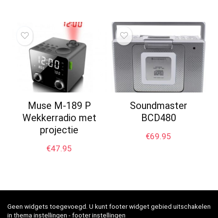
Muse M-189 P
Soundmaster
Wekkerradio met
BCD480
projectie
€
69.95
€
47.95
Geen widgets toegevoegd. U kunt footer widget gebied uitschakelen
in thema instellingen - footer instellingen