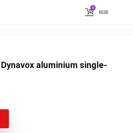
0
€
0.00
 Dynavox aluminium single-