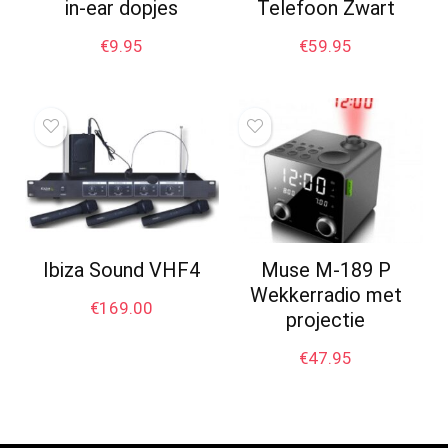
in-ear dopjes
Telefoon Zwart
€
9.95
€
59.95
Ibiza Sound VHF4
Muse M-189 P
Wekkerradio met
€
169.00
projectie
€
47.95