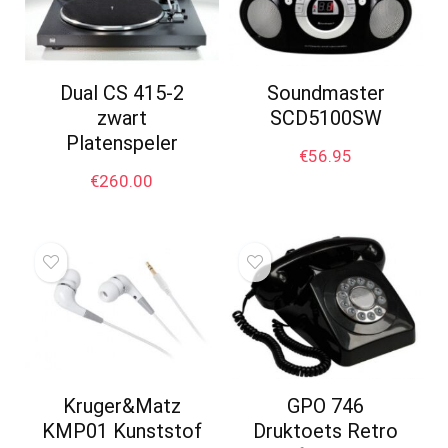
Dual CS 415-2
Soundmaster
zwart
SCD5100SW
Platenspeler
€
56.95
€
260.00
Kruger&Matz
GPO 746
KMP01 Kunststof
Druktoets Retro