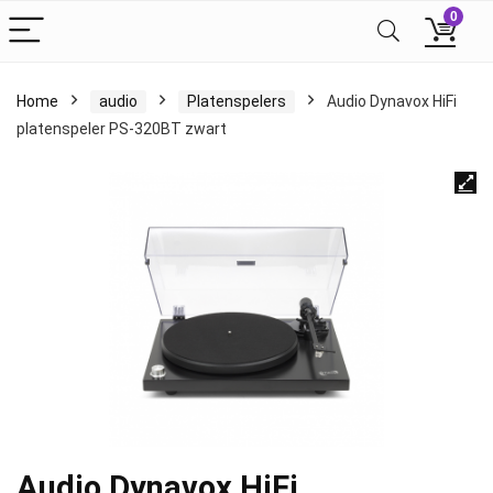
0
Home
audio
Platenspelers
Audio Dynavox HiFi
platenspeler PS-320BT zwart
Audio Dynavox HiFi