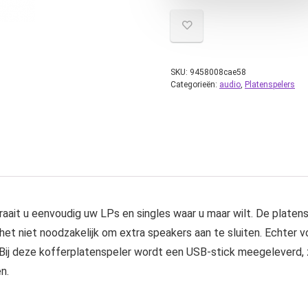
SKU:
9458008cae58
Categorieën:
audio
,
Platenspelers
draait u eenvoudig uw LPs en singles waar u maar wilt. De plate
et niet noodzakelijk om extra speakers aan te sluiten. Echter v
ij deze kofferplatenspeler wordt een USB-stick meegeleverd, 
n.