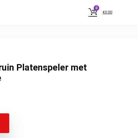
0
€
0.00
uin Platenspeler met
e