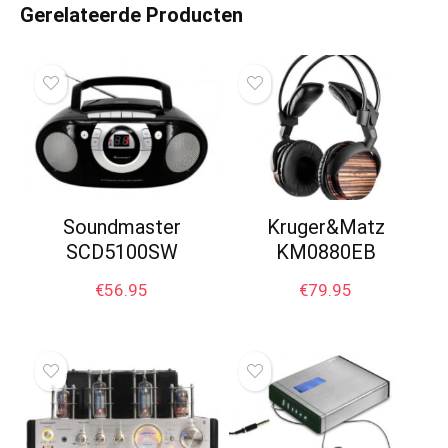
Gerelateerde Producten
Soundmaster
Kruger&Matz
SCD5100SW
KM0880EB
€
56.95
€
79.95