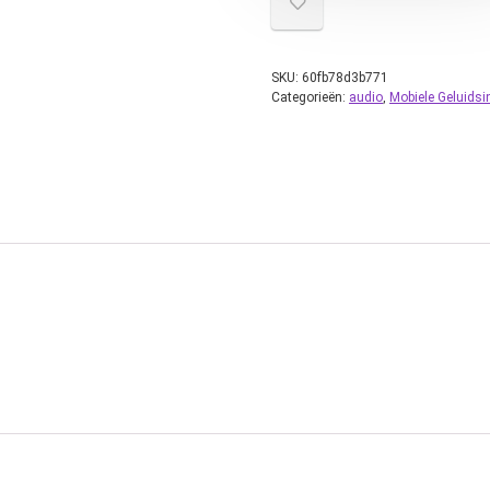
SKU:
60fb78d3b771
Categorieën:
audio
,
Mobiele Geluidsin