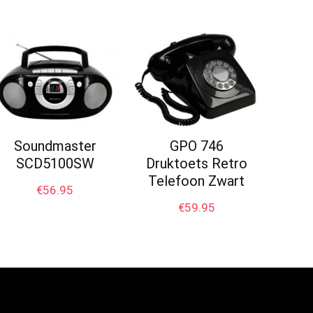
Soundmaster
GPO 746
SCD5100SW
Druktoets Retro
Telefoon Zwart
€
56.95
€
59.95