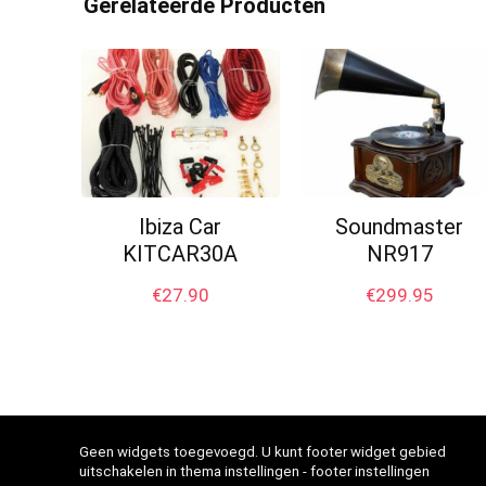
Gerelateerde Producten
Ibiza Car
Soundmaster
KITCAR30A
NR917
€
27.90
€
299.95
Geen widgets toegevoegd. U kunt footer widget gebied
uitschakelen in thema instellingen - footer instellingen