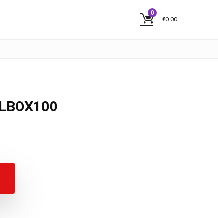
0
€
0.00
PLBOX100