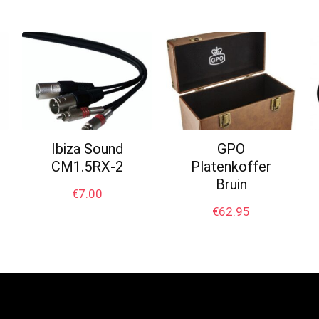
Ibiza Sound
GPO
CM1.5RX-2
Platenkoffer
Bruin
€
7.00
€
62.95