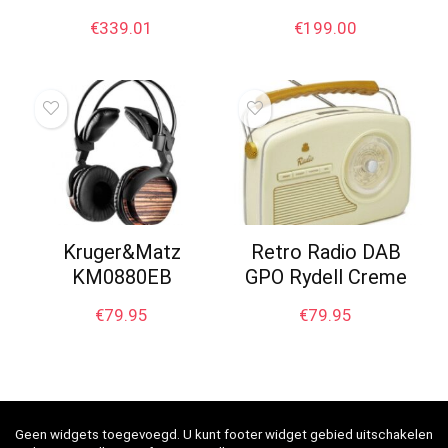
€
339.01
€
199.00
Kruger&Matz
Retro Radio DAB
KM0880EB
GPO Rydell Creme
€
79.95
€
79.95
Geen widgets toegevoegd. U kunt footer widget gebied uitschakelen