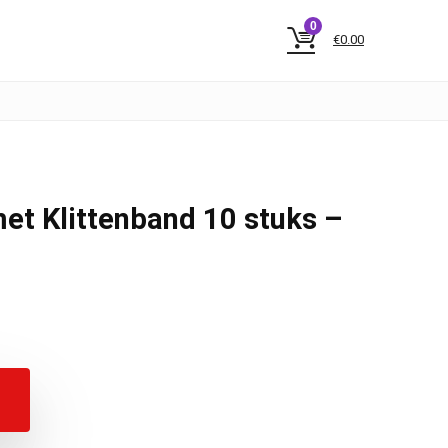
0
€
0.00
et Klittenband 10 stuks –