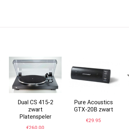
Dual CS 415-2
Pure Acoustics
zwart
GTX-20B zwart
Platenspeler
€
29.95
€
260.00