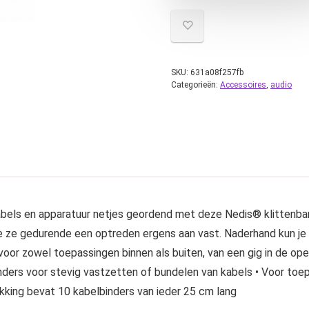
SKU:
631a08f257fb
Categorieën:
Accessoires
,
audio
abels en apparatuur netjes geordend met deze Nedis® klittenban
 je ze gedurende een optreden ergens aan vast. Naderhand kun j
oor zowel toepassingen binnen als buiten, van een gig in de op
nders voor stevig vastzetten of bundelen van kabels • Voor toe
kking bevat 10 kabelbinders van ieder 25 cm lang