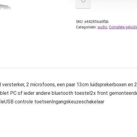
SKU:
e442856a0fbb
Categorieën:
audio
,
Complete geluid
 versterker, 2 microfoons, een paar 13cm luidsprekerboxen en 2
let PC of ieder andere bluetooth toestel2x front gemonteerd
oleUSB controle toetsenIngangskeuzeschakelaar