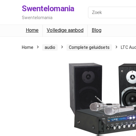
Swentelomania
Swentelomania
Home
Volledige aanbod
Blog
Home
audio
Complete geluidsets
LTC Au