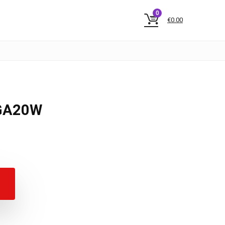
0
€
0.00
EGA20W