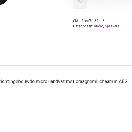
SKU:
3caa7fb62da6
Categorieën:
audio
,
Speakers
richtIngebouwde microHandvat met draagriemLichaam in ABS