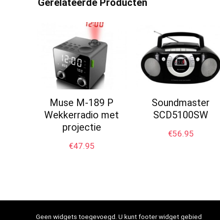
Gerelateerde Producten
Muse M-189 P
Soundmaster
Wekkerradio met
SCD5100SW
projectie
€
56.95
€
47.95
Geen widgets toegevoegd. U kunt footer widget gebied