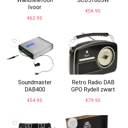
Wandtelefoon
SCD5100SW
Ivoor
€
56.95
€
62.95
Soundmaster
Retro Radio DAB
DAB400
GPO Rydell zwart
€
54.95
€
79.95