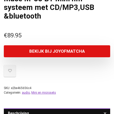
systeem met CD/MP3,USB
&bluetooth
€
89.95
BEKIJK BIJ JOYOFMATCHA
SKU:
e2be465656c4
Categorieën:
audio
,
Mini en microsets
Beschrijving