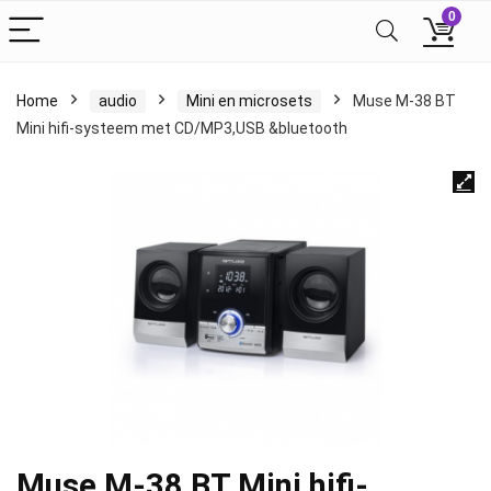
0
Home
audio
Mini en microsets
Muse M-38 BT
Mini hifi-systeem met CD/MP3,USB &bluetooth
Muse M-38 BT Mini hifi-