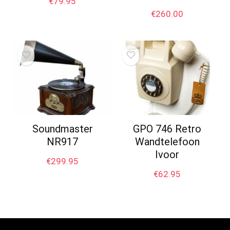
€
79.95
€
260.00
Soundmaster
GPO 746 Retro
NR917
Wandtelefoon
Ivoor
€
299.95
€
62.95