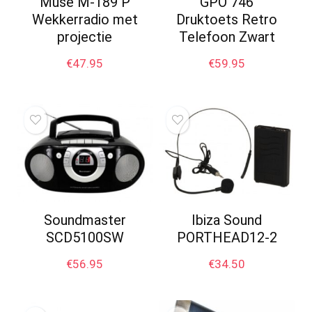
Muse M-189 P
GPO 746
Wekkerradio met
Druktoets Retro
projectie
Telefoon Zwart
€
47.95
€
59.95
Soundmaster
Ibiza Sound
SCD5100SW
PORTHEAD12-2
€
56.95
€
34.50