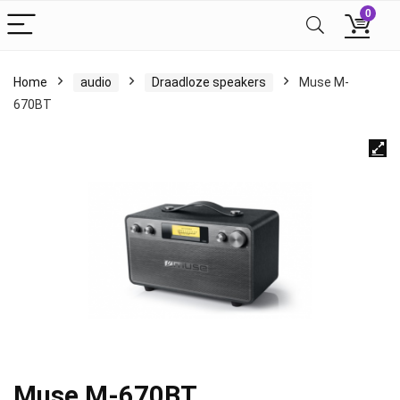
0
Home
audio
Draadloze speakers
Muse M-
670BT
Muse M-670BT