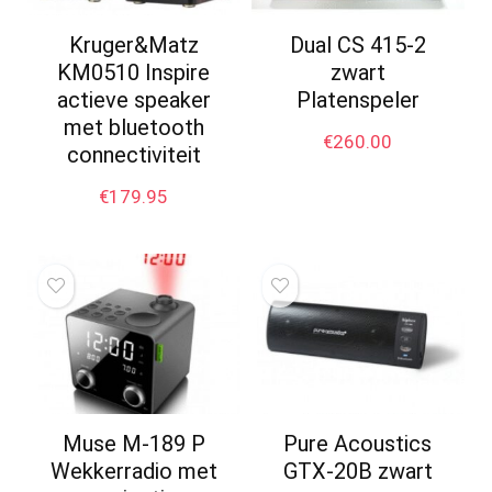
Kruger&Matz
Dual CS 415-2
KM0510 Inspire
zwart
actieve speaker
Platenspeler
met bluetooth
€
260.00
connectiviteit
€
179.95
Muse M-189 P
Pure Acoustics
Wekkerradio met
GTX-20B zwart