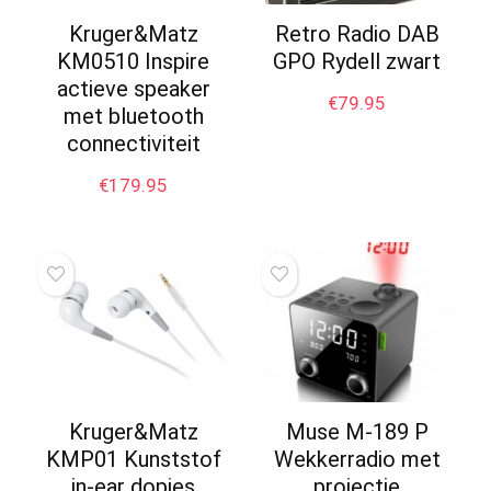
Kruger&Matz
Retro Radio DAB
KM0510 Inspire
GPO Rydell zwart
actieve speaker
€
79.95
met bluetooth
connectiviteit
€
179.95
Kruger&Matz
Muse M-189 P
KMP01 Kunststof
Wekkerradio met
in-ear dopjes
projectie