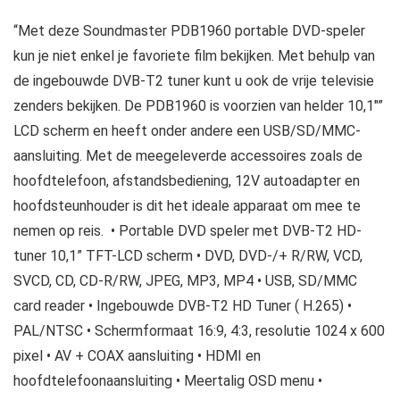
“Met deze Soundmaster PDB1960 portable DVD-speler
kun je niet enkel je favoriete film bekijken. Met behulp van
de ingebouwde DVB-T2 tuner kunt u ook de vrije televisie
zenders bekijken. De PDB1960 is voorzien van helder 10,1″”
LCD scherm en heeft onder andere een USB/SD/MMC-
aansluiting. Met de meegeleverde accessoires zoals de
hoofdtelefoon, afstandsbediening, 12V autoadapter en
hoofdsteunhouder is dit het ideale apparaat om mee te
nemen op reis. • Portable DVD speler met DVB-T2 HD-
tuner 10,1” TFT-LCD scherm • DVD, DVD-/+ R/RW, VCD,
SVCD, CD, CD-R/RW, JPEG, MP3, MP4 • USB, SD/MMC
card reader • Ingebouwde DVB-T2 HD Tuner ( H.265) •
PAL/NTSC • Schermformaat 16:9, 4:3, resolutie 1024 x 600
pixel • AV + COAX aansluiting • HDMI en
hoofdtelefoonaansluiting • Meertalig OSD menu •