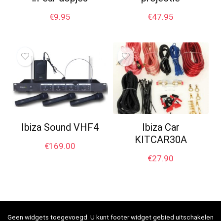
€
9.95
€
47.95
Ibiza Sound VHF4
Ibiza Car
KITCAR30A
€
169.00
€
27.90
Geen widgets toegevoegd. U kunt footer widget gebied uitschakelen