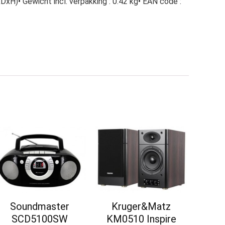
xH)• Gewicht incl. verpakking : 0.42 kg• EAN code :
Soundmaster
Kruger&Matz
SCD5100SW
KM0510 Inspire