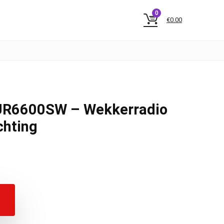
0
€
0.00
UR6600SW – Wekkerradio
chting