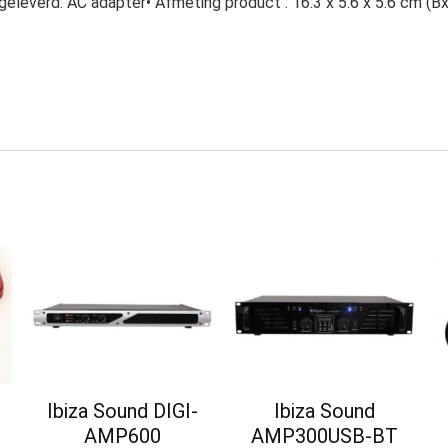
eleverd: AC adapter• Afmeting product : 16.3 x 5.6 x 5.6 cm (BxD
Ibiza Sound DIGI-
Ibiza Sound
AMP600
AMP300USB-BT