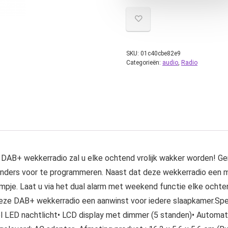
SKU:
01c40cbe82e9
Categorieën:
audio
,
Radio
B+ wekkerradio zal u elke ochtend vrolijk wakker worden! Gen
enders voor te programmeren. Naast dat deze wekkerradio een m
je. Laat u via het dual alarm met weekend functie elke ochten
s deze DAB+ wekkerradio een aanwinst voor iedere slaapkamer.Sp
LED nachtlicht• LCD display met dimmer (5 standen)• Automatis