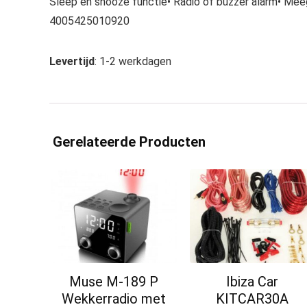
Sleep en snooze functie• Radio of buzzer alarm• Meeg
4005425010920
Levertijd
: 1-2 werkdagen
Gerelateerde Producten
Muse M-189 P
Ibiza Car
Wekkerradio met
KITCAR30A