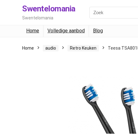
Swentelomania
Swentelomania
Home
Volledige aanbod
Blog
Home
audio
Retro Keuken
Teesa TSA801