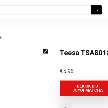
8
Teesa TSA801
€
5.95
BEKIJK BIJ
JOYOFMATCHA