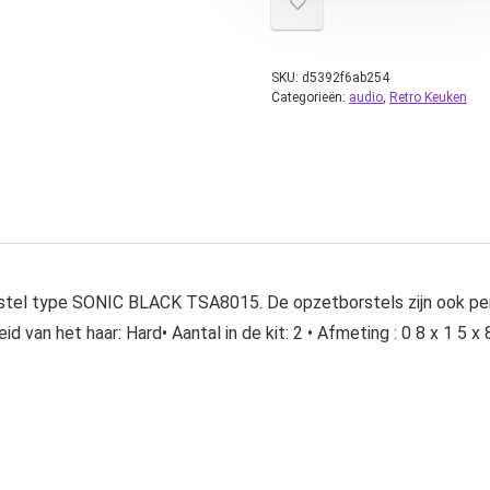
SKU:
d5392f6ab254
Categorieën:
audio
,
Retro Keuken
tel type SONIC BLACK TSA8015. De opzetborstels zijn ook per
d van het haar: Hard• Aantal in de kit: 2 • Afmeting : 0 8 x 1 5 