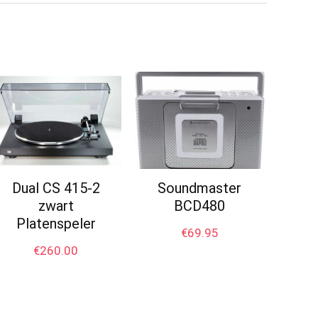
Dual CS 415-2
Soundmaster
zwart
BCD480
Platenspeler
€
69.95
€
260.00